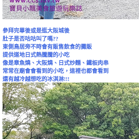
參拜完畢後或是逛大阪城後
肚子是否咕咕叫了嗎??
東側鳥居旁不時會有販售飲食的攤販
提供道地日式熱騰騰的小吃
像是章魚燒、大阪燒、日式炒麵、鐵板肉串
常常在廟會會看到的小吃，這裡也都會看到
還有越冷越想吃的冰淇淋!!!