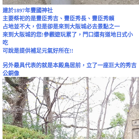
建於1897年豐國神社
主要祭祀的是豐臣秀吉、豐臣秀長、豐臣秀賴
占地並不大，但是卻是來到大阪城必去景點之一
來到大阪城的您!參觀遊玩累了，門口還有道地日式小
吃
可說是提供補足元氣好所在!!
另外最具
代表
的就是本殿鳥居前，立了一座巨大的秀吉
公銅像