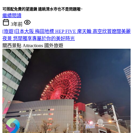
可搭配免費的望遠鏡 遠眺清水寺也不是問題喔~
繼續閱讀
3年前
[旅遊]日本大阪 梅田地標 HEP FIVE 摩天輪 高空欣賞遼闊美麗
夜景 悠閒獨享專屬於你的美好時光
關西景點 Attractions
國外旅遊