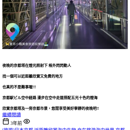
夜晚的京都塔在燈光照射下 格外閃閃動人
找一個可以近距離欣賞又免費的地方
也真的不是難事喔!!!
京都駅ビル空中経路 漫步在空中走道搭配五光十色的燈海
欣賞京都塔及一旁京都市景，悠閒享受美好寧靜的夜晚吧!!
繼續閱讀
3年前