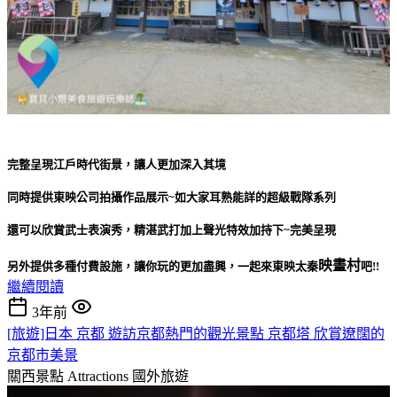
完整呈現江戶時代街景，讓人更加深入其境
同時提供東映公司拍攝作品展示~如大家耳熟能詳的超級戰隊系列
還可以欣賞武士表演秀，精湛武打加上聲光特效加持下~完美呈現
映畫村
另外提供多種付費設施，讓你玩的更加盡興，一起來東映太秦
吧!!
繼續閱讀
3年前
[旅遊]日本 京都 遊訪京都熱門的觀光景點 京都塔 欣賞遼闊的
京都市美景
關西景點 Attractions
國外旅遊