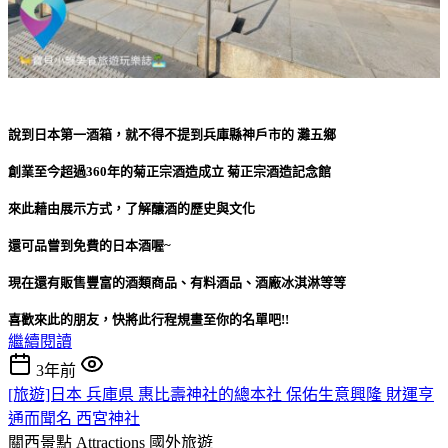
說到日本第一酒箱，就不得不提到兵庫縣神戶市的 灘五鄉
創業至今超過360年的菊正宗酒造成立 菊正宗酒造記念館
來此藉由展示方式，了解釀酒的歷史與文化
還可品嘗到免費的日本酒喔~
現在還有販售豐富的酒類商品、有料酒品、酒廠冰淇淋等等
喜歡來此的朋友，快將此行程規畫至你的名單吧!!
繼續閱讀
3年前
[旅遊]日本 兵庫県 惠比壽神社的總本社 保佑生意興隆 財運亨
通而聞名 西宮神社
關西景點 Attractions
國外旅遊