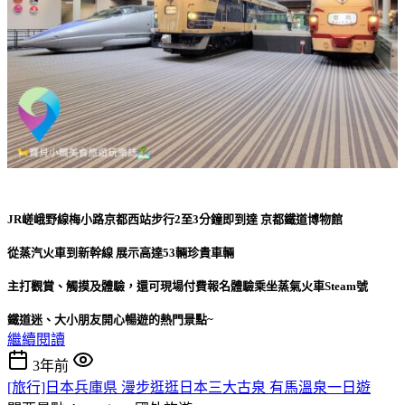
JR嵯峨野線梅小路京都西站步行2至3分鐘即到達 京都鐵道博物館
從蒸汽火車到新幹線 展示高達53輛珍貴車輛
主打觀賞、觸摸及體驗，還可現場付費報名體驗乘坐蒸氣火車Steam號
鐵道迷、大小朋友開心暢遊的熱門景點~
繼續閱讀
3年前
[旅行]日本兵庫県 漫步逛逛日本三大古泉 有馬溫泉一日遊