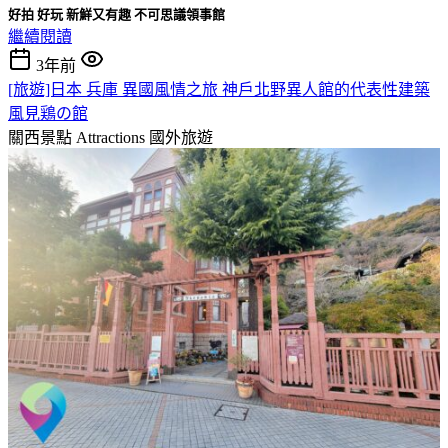
好拍 好玩 新鮮又有趣
不可思議領事館
繼續閱讀
3年前
[旅遊]日本 兵庫 異國風情之旅 神戶北野異人館的代表性建築
風見鶏の館
關西景點 Attractions
國外旅遊