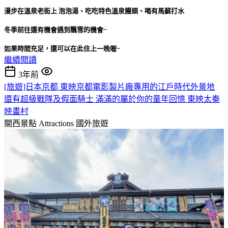
漫步在溫泉老街上 泡泡湯、吃吃特色溫泉饅頭、喝有馬蘇打水
冬季前往還有機會遇到飄雪的機會~
如果時間充足，還可以在此住上一晚喔~
繼續閱讀
3年前
[旅遊]日本京都 東映京都電影製片廠專用的江戶時代外景地
還有超級戰隊及假面騎士 滿滿的屬於你的童年回憶 東映太秦
映畫村
關西景點 Attractions
國外旅遊