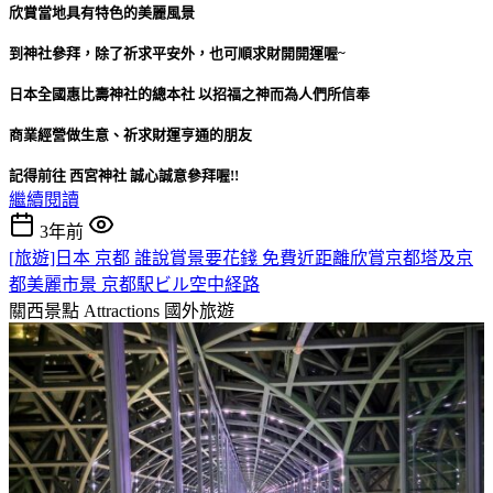
欣賞當地具有特色的美麗風景
到神社參拜，除了祈求平安外，也可順求財開開運喔~
日本全國惠比壽神社的總本社 以招福之神而為人們所信奉
商業經營做生意、祈求財運亨通的朋友
記得前往 西宮神社 誠心誠意參拜喔!!
繼續閱讀
3年前
[旅遊]日本 京都 誰說賞景要花錢 免費近距離欣賞京都塔及京
都美麗市景 京都駅ビル空中経路
關西景點 Attractions
國外旅遊