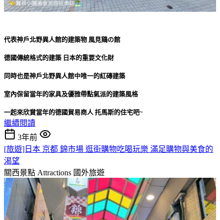
代表神戶北野異人館的建築物 風見鶏の館
德國傳統格式的建築 日本的重要文化財
同時也是神戶北野異人館中唯一的紅磚建築
室內保留當年的家具及優雅帶點氣派的建築風格
一起來欣賞當年的德國貿易商人 托馬斯的住宅吧~
繼續閱讀
3年前
[旅遊]日本 京都 錦市場 逛街購物吃喝玩樂 滿足購物與美食的
渴望
關西景點 Attractions
國外旅遊