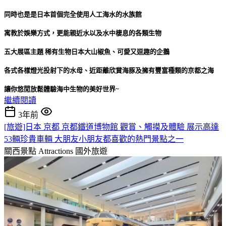
同時也是是日本首個完全使用人工海水的水族館
寓教於娛樂方式，更能親近水以及水中棲息的各類生物
五大展區主題 稀有生物日本大山椒魚、可愛又逗趣的企鵝
各式各樣燈光投射下的水母、近距離欣賞海豚及擁有豐富種類的京都之海
讓你悠閒放鬆體驗海中生物的美好世界~
繼續閱讀
3年前
[旅遊]日本 京都 京都鐵道博物館 觀賞、觸摸及體驗 展示高達
53輛珍貴車輛 大朋友小朋友都喜歡的熱門景點之一
關西景點 Attractions
國外旅遊