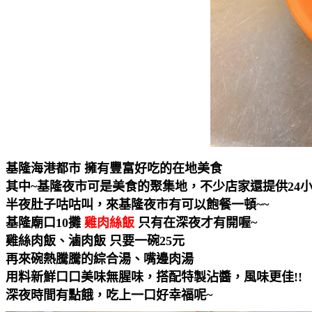
基隆海港都市 擁有豐富好吃的在地美食
其中~基隆夜市可是美食的聚集地，不少店家還提供24
半夜肚子咕咕叫，來基隆夜市有可以飽餐一頓~~
基隆廟口10攤
雞肉絲飯
只有在深夜才有開喔~
雞絲肉飯、滷肉飯 只要一碗25元
再來碗熱騰騰的綜合湯、嘴邊肉湯
用料新鮮口口美味無腥味，搭配特製沾醬，風味更佳!!
深夜時間有點餓，吃上一口好幸福呢~