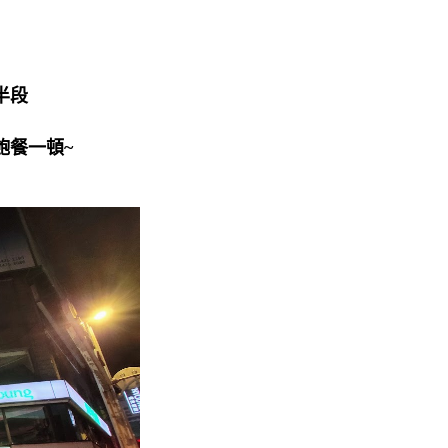
半段
飽餐一頓~