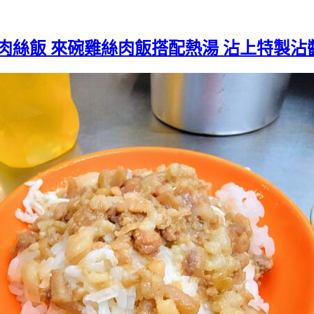
 雞肉絲飯 來碗雞絲肉飯搭配熱湯 沾上特製