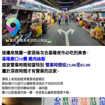
這邊來推薦一家我每次去基隆夜市必吃的美食~
基隆廟口10攤 雞肉絲飯
這家營業時間相當特別
營業時間從23:00至05:00
屬於深夜時間才有營業的店家~
價格上來說挺經濟實惠相當親民
銅板價25元就可以讓墊墊深夜肚子咕咕叫的胃
飯類的部分提供雞絲肉飯、滷肉飯
醬汁比較偏濕的那一種，但香氣及鹹度都還算不錯~