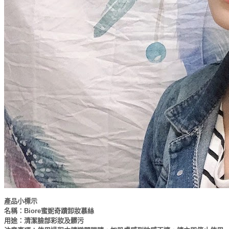
產品小標示
名稱：Biore蜜妮奇蹟卸妝慕絲
用途：清潔臉部彩妝及髒污