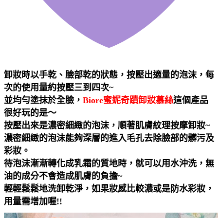
卸妝時以手乾、臉部乾的狀態，按壓出適量的泡沫，每
次的使用量約按壓三到四次~
並均勻塗抹於全臉，
Biore蜜妮奇蹟卸妝慕絲
這個產品
很好玩的是～
按壓出來是濃密細緻的泡沫，順著肌膚紋理按摩卸妝~
濃密細緻的泡沫能夠深層的進入毛孔去除臉部的髒污及
彩妝。
待泡沫漸漸轉化成乳霜的質地時，就可以用水沖洗，無
油的成分不會造成肌膚的負擔~
輕輕鬆鬆地洗卸乾淨，如果妝感比較濃或是防水彩妝，
用量需增加喔!!