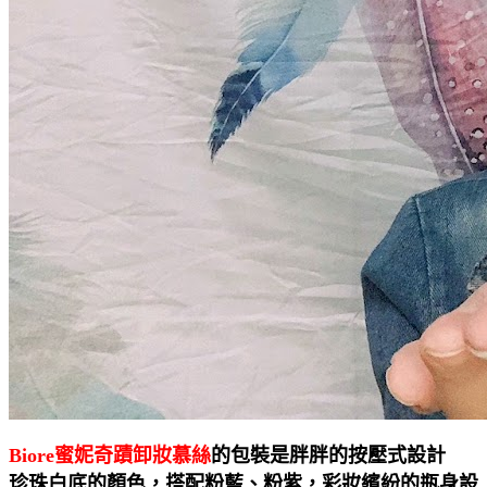
Biore蜜妮奇蹟卸妝慕絲
的包裝是胖胖的按壓式設計
珍珠白底的顏色，搭配粉藍、粉紫，彩妝繽紛的瓶身設