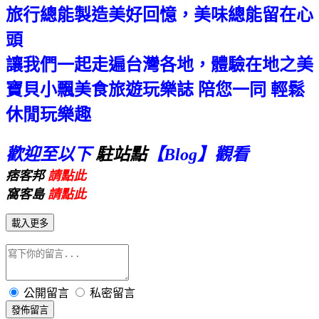
旅行總能製造美好回憶，美味總能留在心
頭
讓我們一起走遍台灣各地，體驗在地之美
寶貝小飄美食旅遊玩樂誌 陪您一同 輕鬆
休閒玩樂趣
歡迎至以下
駐站點
【Blog
】
觀看
痞客邦
請點此
窩客島
請點此
載入更多
公開留言
私密留言
發佈留言