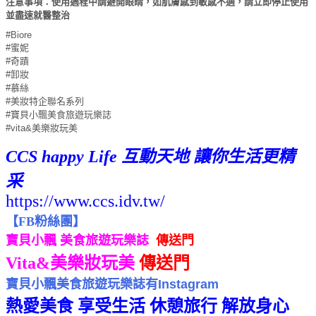
注意事項：使用過程中請避開眼睛，如肌膚感到敏感不適，請立即停止使用
並盡速就醫整治
#Biore
#蜜妮
#奇蹟
#卸妝
#慕絲
#美妝特企聯名系列
#寶貝小飄美食旅遊玩樂誌
#vita&美樂妝玩美
CCS happy Life 互動天地 讓你生活更精
采
https://www.ccs.idv.tw/
【
FB粉絲團
】
寶貝小飄 美食旅遊玩樂誌
傳送門
Vita&美樂妝玩美
傳送門
寶貝小飄美食旅遊玩樂誌有Instagram
傳送門
熱愛美食 享受生活 休憩旅行 解放身心