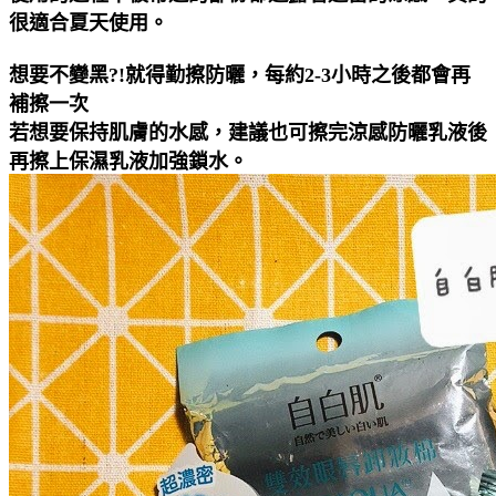
很適合夏天使用。
想要不變黑?!就得勤擦防曬，每約2-3小時之後都會再
補擦一次
若想要保持肌膚的水感，建議也可擦完涼感防曬乳液後
再擦上保濕乳液加強鎖水。