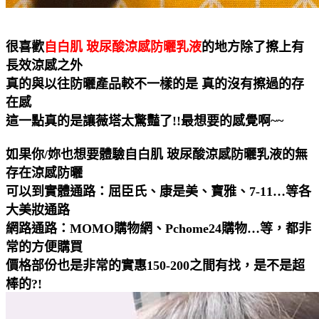
很喜歡
自白肌 玻尿酸涼感防曬乳液
的地方除了擦上有
長效涼感之外
真的與以往防曬產品較不一樣的是 真的沒有擦過的存
在感
這一點真的是讓薇塔太驚豔了!!最想要的
感覺啊~~
如果你/妳也想要體驗自白肌 玻尿酸涼感防曬乳液的無
存在涼感防曬
可以到實體通路：屈臣氏、康是美、寶雅、7-11…等各
大美妝通路
網路通路：MOMO
購物
網、Pchome24購物…等，都非
常的方便購買
價格部份也是非常的實惠150-200之間有找，是不是超
棒的?!