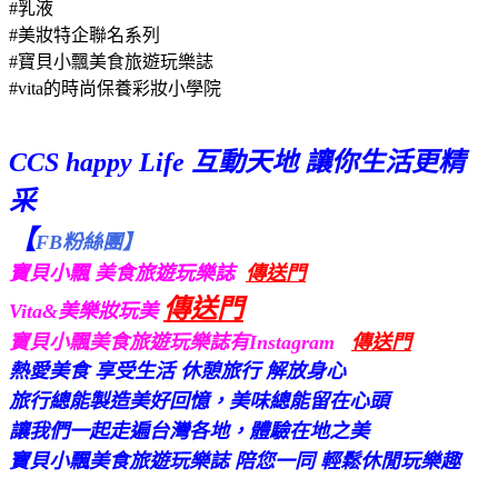
#乳液
#美妝特企聯名系列
#
寶貝
小飄
美食
旅遊玩樂誌
#vita的時尚
保養
彩妝小學院
CCS happy Life 互動天地 讓你生活更精
采
【
FB粉絲團】
寶貝小飄 美食旅遊玩樂誌
傳送門
傳送門
Vita&美樂妝玩美
寶貝小飄美食旅遊玩樂誌有Instagram
傳送門
熱愛美食 享受生活 休憩旅行 解放身心
旅行總能製造美好回憶，美味總能留在心頭
讓我們一起走遍台灣各地，體驗在地之美
寶貝小飄美食旅遊玩樂誌 陪您一同 輕鬆休閒玩樂趣