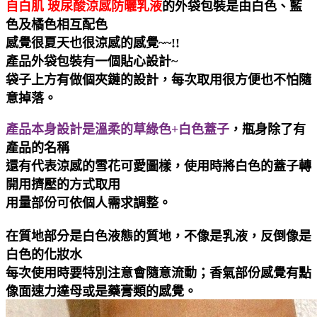
自白肌 玻尿酸涼感防曬乳液
的外袋包裝是由白色、藍
色及橘色相互配色
感覺
很夏天也很涼感的感覺~~!!
產品外袋包裝有一個貼心設計~
袋子上方有做個夾鏈的設計，每次取用很方便也不怕隨
意掉落。
產品本身設計是溫柔的草綠色+白色蓋子
，瓶身除了有
產品的名稱
還有
代表
涼感的雪花可愛圖樣，使用時將白色的蓋子轉
開用擠壓的方式取用
用量部份可依個人需求調整。
在質地部分是白色液態的質地，不像是乳液，反倒像是
白色的化妝水
每次使用時要特別注意會隨意流動；香氣部份感覺有點
像面速力達母或是藥膏類的感覺。