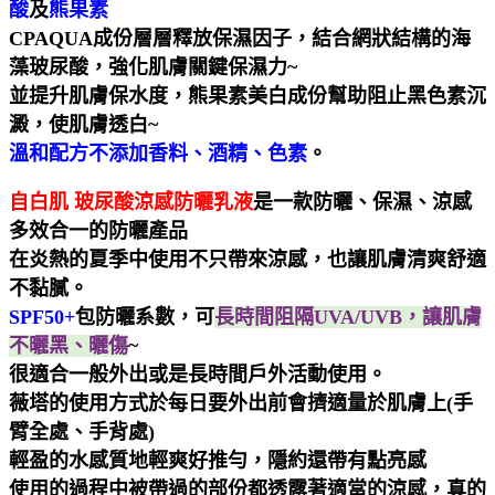
酸
及
熊果素
CPAQUA成份層層釋放保濕因子，結合網狀結構的海
藻玻尿酸，強化肌膚關鍵保濕力~
並提升肌膚保水度，熊果素美白成份幫助阻止黑色素沉
澱，使肌膚透白~
溫和配方不添加香料、酒精、色素
。
自白肌 玻尿酸涼感防曬乳液
是一款防曬、保濕、涼感
多效合一的防曬產品
在炎熱的夏季中使用不只帶來涼感，也讓肌膚清爽舒適
不黏膩。
SPF50+
包防曬系數，可
長時間阻隔UVA/UVB，讓肌膚
不曬黑、曬傷
~
很適合一般外出或是長時間戶外活動使用。
薇塔的使用方式於每日要外出前會擠適量於肌膚上(手
臂全處、手背處)
輕盈的水感質地輕爽好推勻，隱約還帶有點亮感
使用的過程中被帶過的部份都透露著適當的涼感，真的