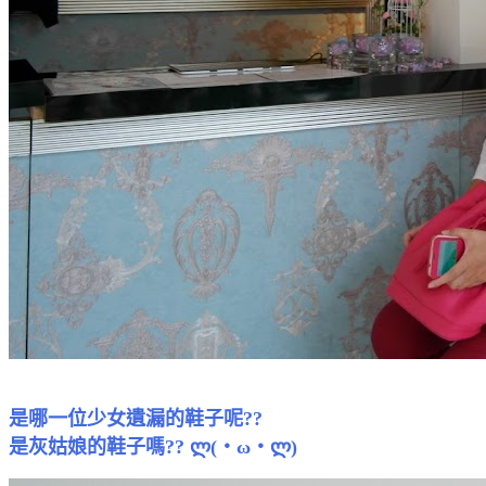
是哪一位
少女
遺漏的鞋子呢??
是灰姑娘的鞋子嗎?? ლ(・ω・ლ)