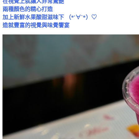
在視覺上就讓人非常驚艷
兩種
顏色
的精心打造
加上新鮮水果酸甜滋味下 （*'∀`*）♡
造就豐富的視覺與味覺饗宴