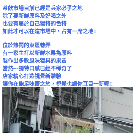
茶飲市場目前已經是兵家必爭之地
除了要新鮮原料及好喝之外
也要有屬於自己獨特的色特
如此才可以在這市場中，占有一席之地!!
位於熱鬧的東區巷弄
有一家主打以新鮮水果為原料
製作出多款風味獨具的果昔
當然~~獨特口感已經不稀奇了
店家精心打造視覺新體驗
讓你在飽足味蕾之於，視覺也讓你耳目一新喔!!