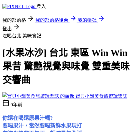
登入
我的部落格
我的部落格後台
我的帳號
登出
吃喝台北
美味食記
[水果冰沙] 台北 東區 Win Win
果昔 驚艷視覺與味覺 雙重美味
交響曲
寶貝小飄美食旅遊玩樂誌
9年前
你還在喝還原果汁嗎?
要喝果汁，當然要喝新鮮
水果
現打