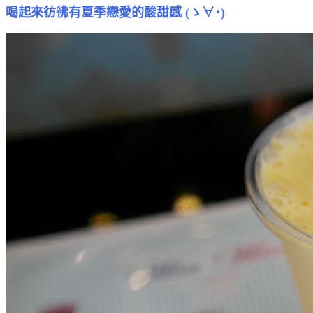
喝起來彷彿有夏季
戀愛
的酸甜感 (ゝ∀･)