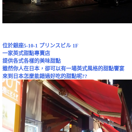
位於銀座5-10-1 プリンスビル 1F
一家英式甜點專賣店
提供各式各樣的美味甜點
雖然你人在
日本
，卻可以有一場英式風格的甜點饗宴
來到日本怎麼能錯過好吃的甜點呢??