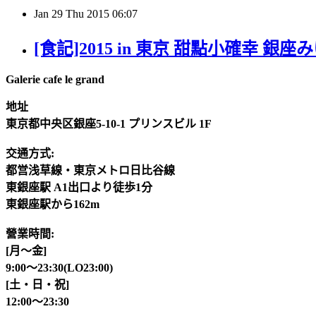
Jan
29
Thu
2015
06:07
[食記]2015 in 東京 甜點小確幸 銀座みゆき館 
Galerie cafe le grand
地址
東京都中央区銀座5-10-1 プリンスビル 1F
交通方式:
都営浅草線・東京メトロ日比谷線
東銀座駅 A1出口より徒歩1分
東銀座駅から162m
營業
時間
:
[月～金]
9:00～23:30(LO23:00)
[土・日・祝]
12:00～23:30