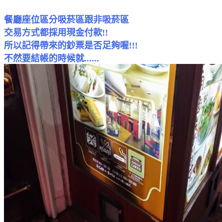
餐廳座位區分吸菸區跟非吸菸區
交易方式都採用現金付款!!
所以記得帶來的鈔票是否足夠喔!!!
不然要
結帳
的時候就......