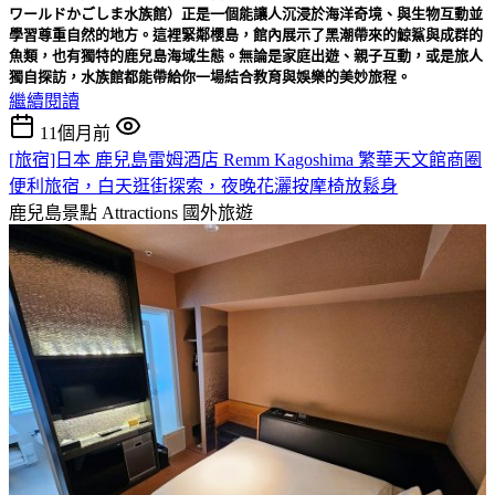
ワールドかごしま水族館）正是一個能讓人沉浸於海洋奇境、與生物互動並
學習尊重自然的地方。這裡緊鄰櫻島，館內展示了黑潮帶來的鯨鯊與成群的
魚類，也有獨特的鹿兒島海域生態。無論是家庭出遊、親子互動，或是旅人
獨自探訪，水族館都能帶給你一場結合教育與娛樂的美妙旅程。
繼續閱讀
11個月前
[旅宿]日本 鹿兒島雷姆酒店 Remm Kagoshima 繁華天文館商圈
便利旅宿，白天逛街探索，夜晚花灑按摩椅放鬆身
鹿兒島景點 Attractions
國外旅遊