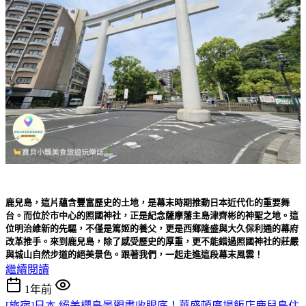
鹿兒島，這片蘊含豐富歷史的土地，是幕末時期推動日本近代化的重要舞
台。而位於市中心的照國神社，正是紀念薩摩藩主島津齊彬的神聖之地。這
位明治維新的先驅，不僅是篤姬的養父，更是西鄉隆盛與大久保利通的幕府
改革推手。來到鹿兒島，除了感受歷史的厚重，更不能錯過照國神社的莊嚴
與城山自然步道的絕美景色。跟著我們，一起走進這段幕末風雲！
繼續閱讀
1年前
[旅宿]日本 絕美櫻島景觀盡收眼底！華盛頓廣場飯店鹿兒島住