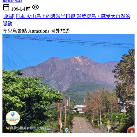
繼續閱讀
10個月前
[旅遊]日本 火山島上的浪漫半日遊 漫步櫻島，感受大自然的
脈動
鹿兒島景點 Attractions
國外旅遊