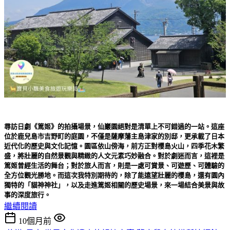
尋訪日劇《篤姬》的拍攝場景，仙巖園絕對是清單上不可錯過的一站。這座
位於鹿兒島市吉野町的庭園，不僅是薩摩藩主島津家的別邸，更承載了日本
近代化的歷史與文化記憶。園區依山傍海，前方正對櫻島火山，四季花木繁
盛，將壯麗的自然景觀與精緻的人文元素巧妙融合。對於劇迷而言，這裡是
篤姬曾經生活的舞台；對於旅人而言，則是一處可賞景、可遊歷、可體驗的
全方位觀光勝地。而這次我特別期待的，除了能遠望壯麗的櫻島，還有園內
獨特的「貓神神社」，以及走進篤姬相關的歷史場景，來一場結合美景與故
事的深度旅行。
繼續閱讀
10個月前