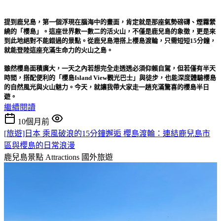
提到鹿兒島，第一個浮現在腦海中的畫面，肯定就是那座氣勢磅礴、煙霧縈
繞的「櫻島」。這座世界數一數二的活火山，不僅是鹿兒島的象徵，更是來
到此地絕對不能錯過的景點。從鹿兒島港搭上櫻島渡輪，只需短短15分鐘，
就能登陸這座充滿生命力的火山之島。
雖然櫻島面積廣大，一天之內若想完全走透透必須仰賴自駕，但若僅有半天
時間，搭配便利的「櫻島Island View觀光巴士」與徒步，也能深度體驗櫻島
的自然風光與火山魅力。今天，就讓我帶大家走一趟充滿驚喜的櫻島半日
遊。
繼續閱讀
10個月前
[旅遊]日本 乘風破浪的15分鐘邂逅 櫻島渡輪：連結鹿兒島市
區與櫻島的日常浪漫
鹿兒島景點 Attractions
國外旅遊