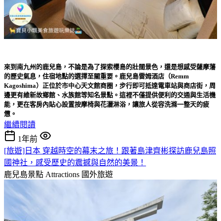
來到南九州的鹿兒島，不論是為了探索櫻島的壯闊景色，還是想感受薩摩藩
的歷史氣息，住宿地點的選擇至關重要。鹿兒島雷姆酒店（Remm
Kagoshima）正位於市中心天文館商圈，步行即可抵達電車站與商店街，周
邊更有維新故鄉館、水族館等知名景點。這裡不僅提供便利的交通與生活機
能，更在客房內貼心設置按摩椅與花灑淋浴，讓旅人從容洗滌一整天的疲
憊。
繼續閱讀
1年前
[旅遊]日本 穿越時空的幕末之旅！跟著島津齊彬探訪鹿兒島照
國神社，感受歷史的震撼與自然的美景！
鹿兒島景點 Attractions
國外旅遊