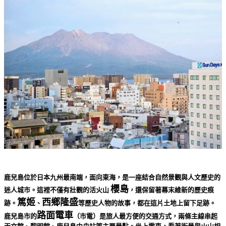
鹿兒島位於日本九州最南端，面向東海，是一座結合自然景觀與人文歷史的
櫻島
迷人城市。這裡不僅有壯觀的活火山
，還保留著幕末維新的歷史痕
篤姬
西鄉隆盛
跡。
、
等歷史人物的故事，都在這片土地上留下足跡。
路面電車
鹿兒島市的
（市電）是旅人最方便的交通方式，兩條主線串起