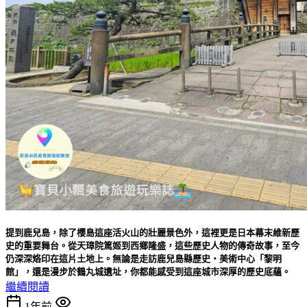
提到鹿兒島，除了櫻島這座活火山的壯麗景色外，這裡更是日本幕末維新歷
史的重要舞台。從天璋院篤姬到西鄉隆盛，這些歷史人物的傳奇故事，至今
仍深深烙印在這片土地上。無論是走訪鹿兒島縣歷史・美術中心「黎明
館」，還是漫步於鶴丸城遺址，你都能感受到這座城市深厚的歷史底蘊。
繼續閱讀
1年前