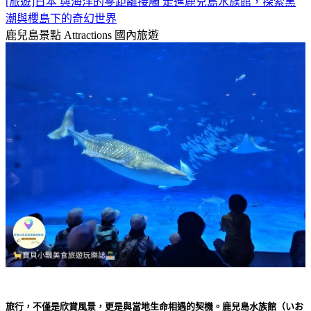
[旅遊]日本 與海洋的零距離接觸 走進鹿兒島水族館，探索黑
潮與櫻島下的奇幻世界
鹿兒島景點 Attractions
國內旅遊
旅行，不僅是欣賞風景，更是與當地生命相遇的契機。鹿兒島水族館（いお