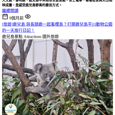
天文館、黎明館、鹿兒島中央站等主要景點。坐上電車，看著街景與火山相
映成畫，是感受鹿兒島節奏的最佳方式。
繼續閱讀
9個月前
[旅遊]鹿兒島 與長頸鹿一起看櫻島？打開鹿兒島平川動物公園
的一天旅行日記！
鹿兒島景點 Attractions
國外旅遊