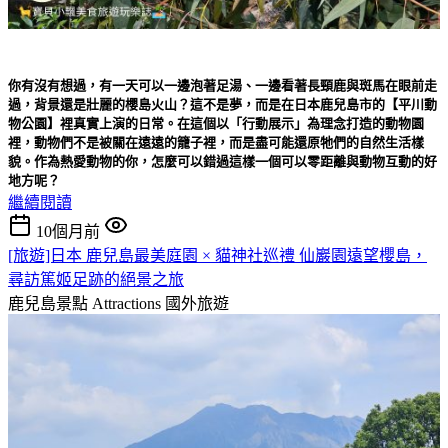
你有沒有想過，有一天可以一邊泡著足湯、一邊看著長頸鹿與斑馬在眼前走
過，背景還是壯麗的櫻島火山？這不是夢，而是在日本鹿兒島市的【平川動
物公園】裡真實上演的日常。在這個以「行動展示」為理念打造的動物園
裡，動物們不是被關在遠遠的籠子裡，而是盡可能還原牠們的自然生活樣
貌。作為熱愛動物的你，怎麼可以錯過這樣一個可以零距離與動物互動的好
地方呢？
繼續閱讀
10個月前
[旅遊]日本 鹿兒島最美庭園 × 貓神社巡禮 仙巖園遠望櫻島，
尋訪篤姬足跡的絕景之旅
鹿兒島景點 Attractions
國外旅遊