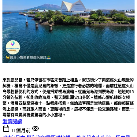
來到鹿兒島，若只停留在市區未曾踏上櫻島，就彷彿少了與這座火山親近的
契機。櫻島不僅是鹿兒島的象徵，更是旅行者必訪的地標，而前往這座火山
島最輕鬆便利的方式，便是搭乘
櫻島渡輪
。從鹿兒島港到櫻島港，短短約15
分鐘的航程，卻能收納海風、藍天與壯麗火山身影。這條市營航線班次頻
繁，清晨四點至深夜十一點都能搭乘，無論旅客還是當地居民，都仰賴這條
海上捷徑。而對旅人而言，更難得的是，這裡不僅是一段交通路程，而是一
場帶有味覺與視覺驚喜的小小旅程。
繼續閱讀
11個月前