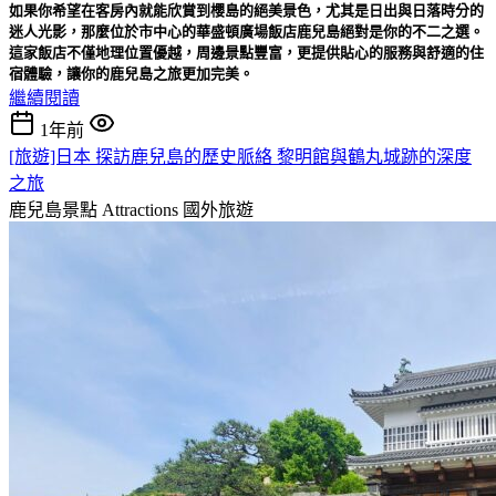
如果你希望在客房內就能欣賞到櫻島的絕美景色，尤其是日出與日落時分的
迷人光影，那麼位於市中心的華盛頓廣場飯店鹿兒島絕對是你的不二之選。
這家飯店不僅地理位置優越，周邊景點豐富，更提供貼心的服務與舒適的住
宿體驗，讓你的鹿兒島之旅更加完美。
繼續閱讀
1年前
[旅遊]日本 探訪鹿兒島的歷史脈絡 黎明館與鶴丸城跡的深度
之旅
鹿兒島景點 Attractions
國外旅遊